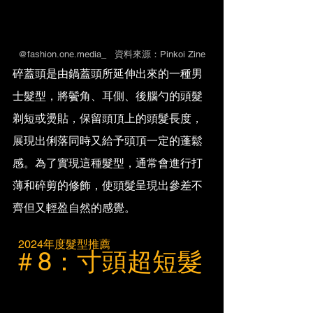
@fashion.one.media_   資料來源：Pinkoi Zine
碎蓋頭是由鍋蓋頭所延伸出來的一種男
士髮型，將鬢角、耳側、後腦勺的頭髮
剃短或燙貼，保留頭頂上的頭髮長度，
展現出俐落同時又給予頭頂一定的蓬鬆
感。為了實現這種髮型，通常會進行打
薄和碎剪的修飾，使頭髮呈現出參差不
齊但又輕盈自然的感覺。
  2024年度髮型推薦
＃8：寸頭超短髮