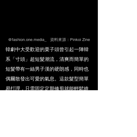
@fashion.one.media_   資料來源：Pinkoi Zine
韓劇中大受歡迎的栗子頭曾引起一陣韓
系「寸頭」超短髮潮流，清爽而簡單的
短髮帶有一絲男子漢的硬朗感，同時也
偶爾散發出可愛的氣息。這款髮型簡單
易打理，只需固定定期修剪就能輕鬆維
持，非常適合那些不喜歡花太多時間在
髮型上的男生。