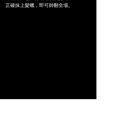
正確抹上髮蠟，即可帥翻全場。
絕對無限髮型秀
hair stylist : @sieghairsalon