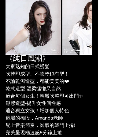
《純日風潮》
大家熟知的日式燙髮
吹乾即成型、不吹乾也有型！
不論乾濕造型，都能美美的❤️
乾式造型-溫柔慵懶又自然
適合每個女生！輕鬆吹整即可出門✨
濕感造型-提升女性個性感
適合獨立女孩！增加個人特色
這場的橋段，Amanda老師
配上音樂節奏，帥氣的戰鬥上捲!
完美呈現極速感5分鐘上捲