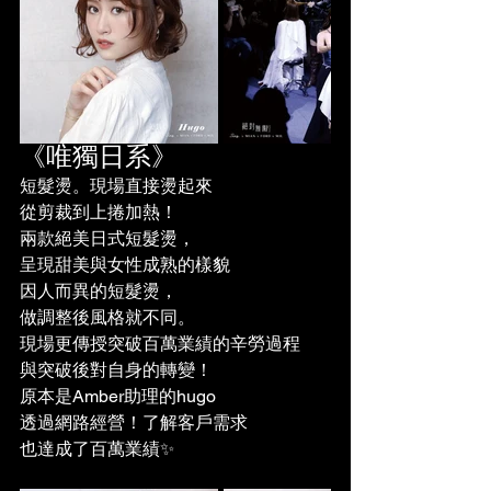
《唯獨日系》
短髮燙。現場直接燙起來
從剪裁到上捲加熱！
兩款絕美日式短髮燙，
呈現甜美與女性成熟的樣貌
因人而異的短髮燙，
做調整後風格就不同。
現場更傳授突破百萬業績的辛勞過程
與突破後對自身的轉變！
原本是Amber助理的hugo 
透過網路經營！了解客戶需求
也達成了百萬業績✨