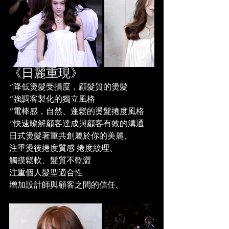
《日麗重現》
‘’降低燙髮受損度，顧髮質的燙髮
‘’強調客製化的獨立風格
‘’電棒感，自然、蓬鬆的燙髮捲度風格
‘’快速瞭解顧客達成與顧客有效的溝通
日式燙髮著重共創屬於你的美麗、
注重燙後捲度質感 捲度紋理、
觸摸鬆軟、髮質不乾澀
注重個人髮型適合性
增加設計師與顧客之間的信任。