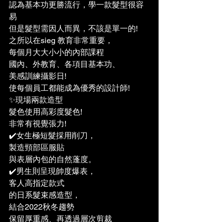
認為基本功更勝流行，學一款髮型很容
易
但是髮型需因人而異，不該是單一的!
之所以在sieg 教育非常重要，
每個月大大小小的內部課程
國內、外教育、各項目基本功、
美感訓練攝影日!
使每個員工都能成為優秀的設計師!
✨現場兩款造型
髮色使用高彩度髮色! 
非常有視覺張力!
✔️女生極短髮採用削刀，
製造頸部區服貼
與表層內包的自然蓬度。
✔️男生則呈現帥度爆表，
客人高指定款式
的日系髮束感造型，
結合2022秋冬趨勢
保留厚重感、再透過層次剪裁