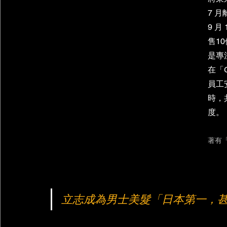
7 
9 月
售1
是專
在「
員工
時，
度。 
著有「
立志成為男士美髮「日本第一，甚