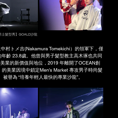
3 男士髮型秀】GOALD沙龍
メ吉(Nakamura Tomekichi）的領軍下，僅
年齡 23.8歲。他曾與男子髮型教主高木琢也共同
本美業的新價值與地位，2019 年離開了OCEAN創
， 的美業因境中鎖定Men's Market 專攻男子時尚髮
被譽為 “培養年輕人最快的專業沙龍”。