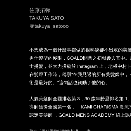
佐藤拓弥 
TAKUYA SATO 
@takuya_satooo
不想成為一個什麼事都做的很熟練卻不出眾的美
男仕髮型的極限，GOALD開業之初就參與其中
士燙髮，並大力投稿於 Instagram 上，老板中
在髮廊工作時，稱讚“在我見過的所有美髮師中，
術是最好的。”這句話也觸動了他的心。
人氣美髮師全國排名第 3，30 歲年齡層排名第 1
導師獲獎全國第一名，「KAMI CHARISMA 潮
認定美髮師 ，GOALD MENS ACADEMY 線上