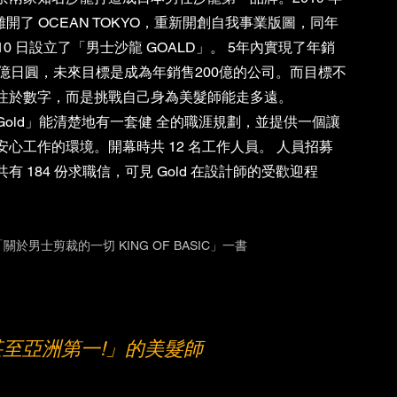
月離開了 OCEAN TOKYO，重新開創自我事業版圖，同年 
 10 日設立了「男士沙龍 GOALD」。 5年內實現了年銷
0億日圓，未來目標是成為年銷售200億的公司。而目標不
注於數字，而是挑戰自己身為美髮師能走多遠。
Gold」能清楚地有一套健 全的職涯規劃，並提供一個讓
安心工作的環境。開幕時共 12 名工作人員。 人員招募
共有 184 份求職信，可見 Gold 在設計師的受歡迎程
關於男士剪裁的一切 KING OF BASIC」一書 
至亞洲第一!」的美髮師