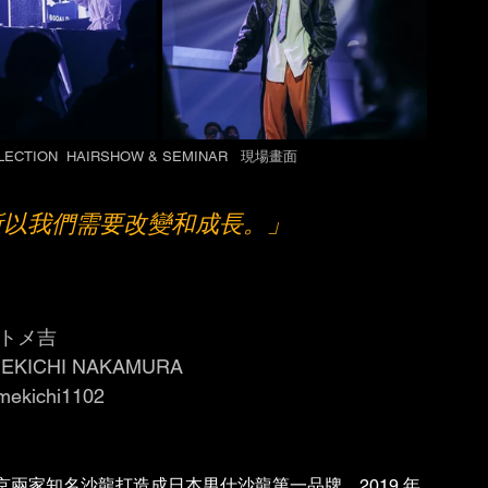
LLECTION  HAIRSHOW & SEMINAR   現場畫面
所以我們需要改變和成長。」
トメ吉 
EKICHI NAKAMURA 
mekichi1102
京兩家知名沙龍打造成日本男仕沙龍第一品牌。2019 年 