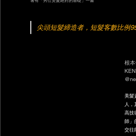
著有「男仕燙髮絕對的基礎」一書
尖頭短髮締造者，短髮客數比例9
根本
KEN
@ne
美髮
人，
高技
師」
交往