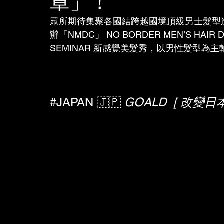
章」！
眾所期待集聚各國結跨越國境頂級男士髮型造型
辦「NMDC」 NO BORDER MEN’S HAIR DE
SEMINAR 新感覺美髮秀，以男性髮型為
#JAPAN
 🇯🇵 
GOALD  [ 改變