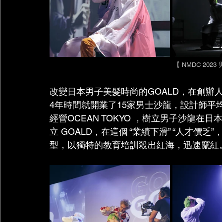
【 NMDC 202
改變日本男子美髮時尚的GOALD，在創辦人中村ト
4年時間就開業了15家男士沙龍，設計師平均
經營OCEAN TOKYO ，樹立男子沙龍在日
立 GOALD，在這個 “業績下滑” “人才價乏”
型，以獨特的教育培訓殺出紅海，迅速竄紅。