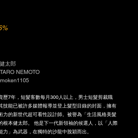
5%
健太郎
TARO NEMOTO 
moken1105
資歷7年，短髮客數每月300人以上，男士短髮剪裁職
其技能已被許多媒體報導並登上髮型目錄的封面，擁有
術力的新世代超可看性設計師。被譽為「生活風格美髮
的根本健太郎。 他是下一代新領袖的候選人，以「人際
能力」為武器，在獨特的沙龍中脫穎而出。