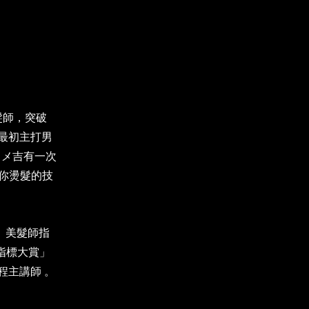
髮師，突破
。最初主打男
村トメ吉有一次
 你燙髮的技
。 美髮師指
流指標大賞」
課程主講師 。