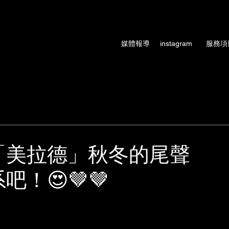
術、設計師形象
媒體報導
instagram
服務項
「美拉德」秋冬的尾聲
！😍🤎🤎