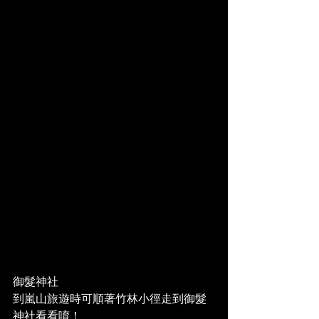
御髮神社
到嵐山旅遊時可順著竹林小徑走到御髮
神社看看唷！