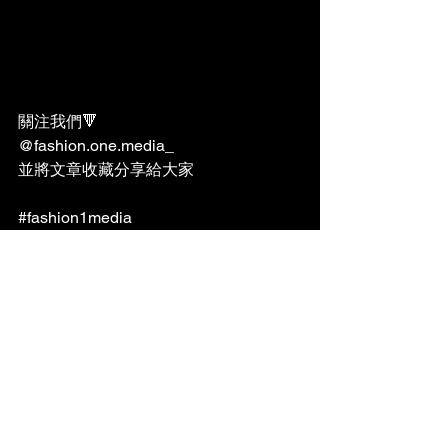
關注我們🔻
@fashion.one.media_
並將文章收藏分享給大家
#fashion1media
#photography
#fashion
#美髮設計師
#髮型師
#美髮沙龍
#hairstyleideas
#馬尾
#夏季
#髮色
#喜鵲馬尾
#明星
#KPOP
#美髮圖鑑
#까치머리
趨勢