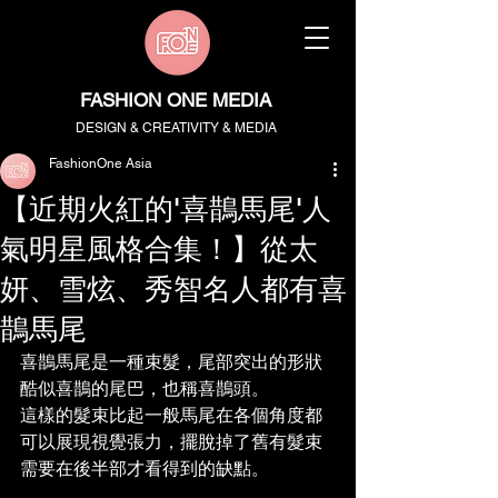
FASHION ONE MEDIA
DESIGN & CREATIVITY & MEDIA
FashionOne Asia
【近期火紅的'喜鵲馬尾'人
氣明星風格合集！】從太
妍、雪炫、秀智名人都有喜
鵲馬尾
喜鵲馬尾是一種束髮，尾部突出的形狀
酷似喜鵲的尾巴，也稱喜鵲頭。
這樣的髮束比起一般馬尾在各個角度都
可以展現視覺張力，擺脫掉了舊有髮束
需要在後半部才看得到的缺點。