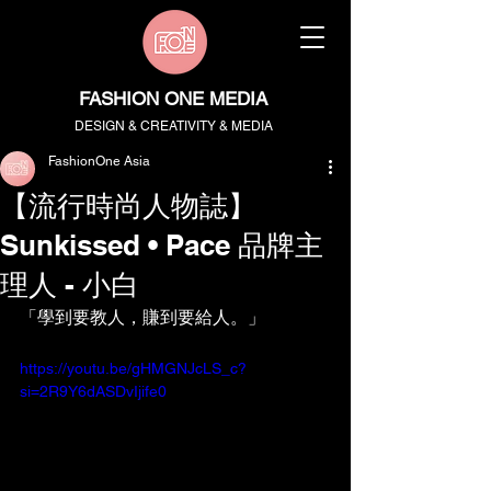
FASHION ONE MEDIA
DESIGN & CREATIVITY & MEDIA
FashionOne Asia
【流行時尚人物誌】
Sunkissed • Pace 品牌主
理人 - 小白
「學到要教人，賺到要給人。」
https://youtu.be/gHMGNJcLS_c?
si=2R9Y6dASDvIjife0