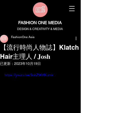
FASHION ONE MEDIA
DESIGN & CREATIVITY & MEDIA
FashionOne Asia
【流行時尚人物誌】Klatch
Hair主理人 / 𝐉𝐨𝐬𝐡
已更新：
2023年10月19日
https://youtu.be/3obZtKKKumk