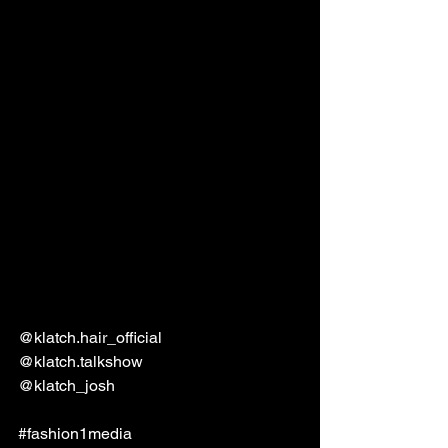
@klatch.hair_official
@klatch.talkshow
@klatch_josh
#fashion1media