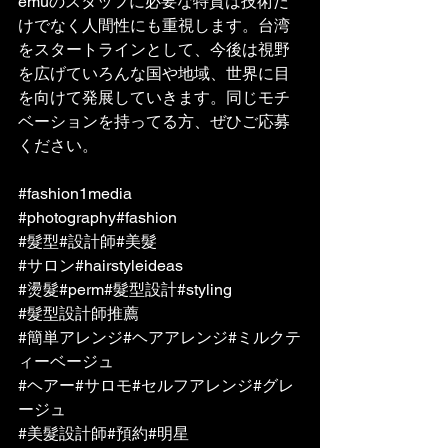
émuのスタッフに必要な特質は技術だ
けでなく人間性にも重視します。台湾
をスタートラインとして、今後は視野
を広げていろんな国や地域、世界に目
を向けて発展していきます。同じモチ
ベーションを持ってる方、ぜひご応募
ください。
#fashion1media
#photography
#fashion
#髮型
#設計師
#美髮
#サロン
#hairstyleideas
#燙髮
#perm
#髮型設計
#styling
#髮型設計師推薦
#簡単アレンジ
#ヘアアレンジ
#ミルクテ
ィーベージュ
#ヘアー
#サロモ
#セルフアレンジ
#グレ
ージュ
#美髮設計師
#預約
#明星