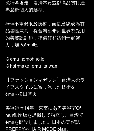
流行牽著走，看清本質並以高品質打造
專屬於個人的髮型。
ému不單侷限於技術，而是磨練成為有
品德性兼具，從台灣起步到世界都受用
的美髮設計師，準備好和我們一起努
力，加入ému吧！
@emu_tomohiro.jp
@hairmake_emu_taiwan
【ファッションマガジン】台湾人のラ
イフスタイルに寄り添った技術を
ému - 松田智央
美容師歴14年、東京にある美容室Of 
hair銀座店を退職して独立し、台湾で
émuを開設しました。日本の美容誌
PREPPYやHAIR MODE plan、