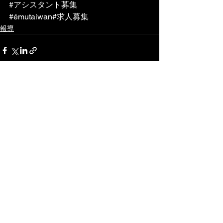
#アシスタント募集
#émutaiwan
#求人募集
報導
查看全部
最新文章