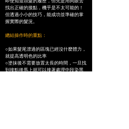
即使知道頭髮的履歷，但先是用肉眼去
找出正確的接點，機乎是不太可能的！
但透過小小的技巧，能成功並準確的掌
握實際的髮況。
總結操作時的重點：
○如果髮尾漂過的區塊已經沒什麼體力，
就提高透明色的比率
○塗抹後不需要放置太長的時間，一旦找
到接點後馬上就可以接著處理中段染黑
的區塊
○漂劑塗抹中間染黑的區塊時，操作上要
謹慎仔細，不要去塗抹到明度高的區
塊，特別是髮尾已經有漂過的區塊，如
果塗抹到有可能會演變成白色區塊
這個處理過程所需的時間約1個小時45分
鐘，如果再接著上色的話，全程需時3~3