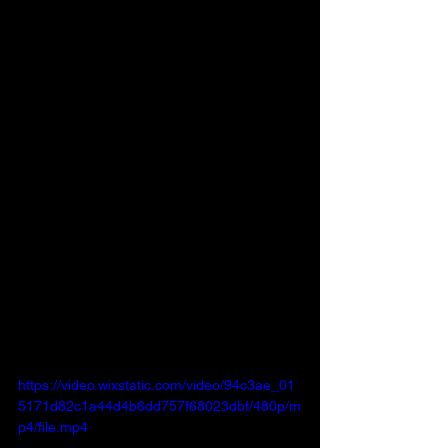
https://video.wixstatic.com/video/94c3ae_01
5171d82c1a44d4b6dd757f68023dbf/480p/m
p4/file.mp4