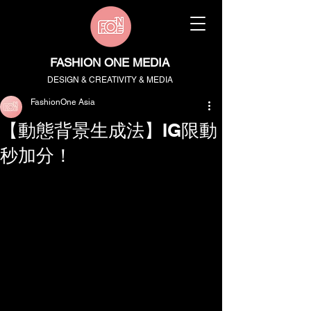
FASHION ONE MEDIA
DESIGN & CREATIVITY & MEDIA
FashionOne Asia
【動態背景生成法】IG限動
秒加分！